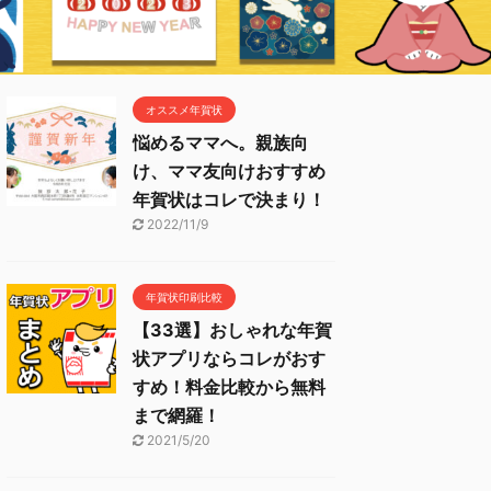
オススメ年賀状
悩めるママへ。親族向
け、ママ友向けおすすめ
年賀状はコレで決まり！
2022/11/9
年賀状印刷比較
【33選】おしゃれな年賀
状アプリならコレがおす
すめ！料金比較から無料
まで網羅！
2021/5/20