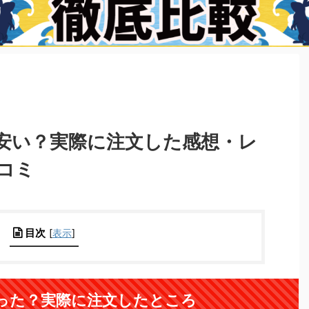
安い？実際に注文した感想・レ
コミ
目次
[
表示
]
った？実際に注文したところ