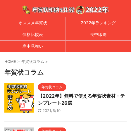
オススメ年賀状
2022年ランキング
価格比較表
喪中印刷
寒中見舞い
HOME
>
年賀状コラム
>
年賀状コラム
年賀状コラム
【2022年】無料で使える年賀状素材・テ
ンプレート26選
2021/5/10