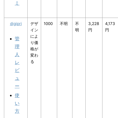
ミ
digipri
デザ
1000
不明
不
3,228
4,173
イン
明
円
円
によ
管
り価
理
格が
人
変わ
る
レ
ビ
ュ
ー
使
い
方