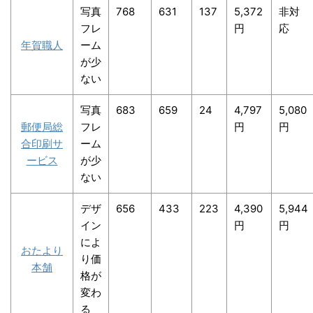
写真
768
631
137
5,372
非対
フレ
円
応
年賀職人
ーム
が少
ない
写真
683
659
24
4,797
5,080
郵便局総
フレ
円
円
合印刷サ
ーム
ービス
が少
ない
デザ
656
433
223
4,390
5,944
イン
円
円
によ
おたより
り価
本舗
格が
変わ
る