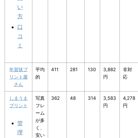
い
方
口
コ
ミ
年賀状プ
平均
411
281
130
3,882
非対
リント屋
的
円
応
さん
しまうま
写真
362
48
314
3,583
4,278
プリント
フレ
円
円
ーム
が多
管
く、
理
安い