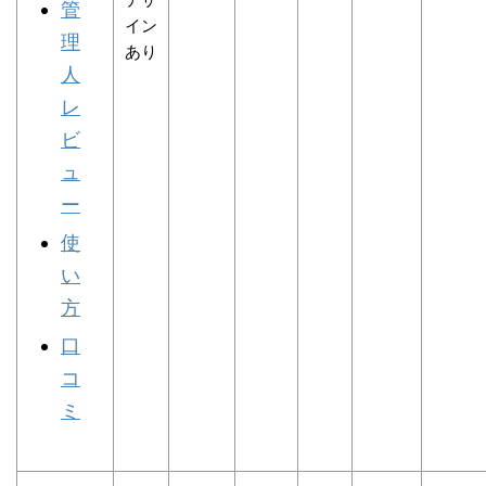
管
イン
理
あり
人
レ
ビ
ュ
ー
使
い
方
口
コ
ミ