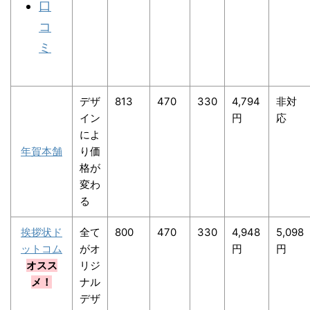
口
コ
ミ
デザ
813
470
330
4,794
非対
イン
円
応
によ
年賀本舗
り価
格が
変わ
る
挨拶状ド
全て
800
470
330
4,948
5,098
ットコム
がオ
円
円
オスス
リジ
メ！
ナル
デザ