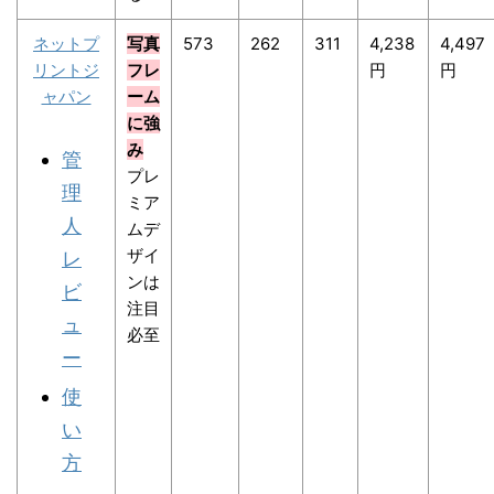
ネットプ
写真
573
262
311
4,238
4,497
リントジ
フレ
円
円
ャパン
ーム
に強
み
管
プレ
理
ミア
人
ムデ
ザイ
レ
ンは
ビ
注目
ュ
必至
ー
使
い
方