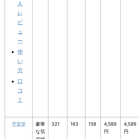
人
レ
ビ
ュ
ー
使
い
方
口
コ
ミ
平安堂
豪華
321
163
158
4,589
4,589
な箔
円
円
デザ