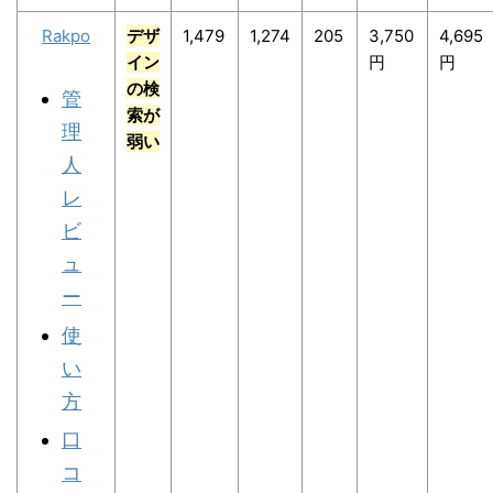
Rakpo
デザ
1,479
1,274
205
3,750
4,695
イン
円
円
の検
管
索が
理
弱い
人
レ
ビ
ュ
ー
使
い
方
口
コ