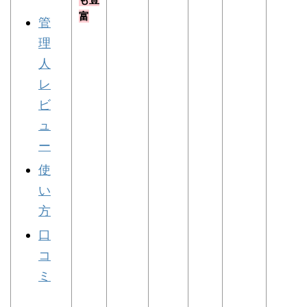
富
管
理
人
レ
ビ
ュ
ー
使
い
方
口
コ
ミ