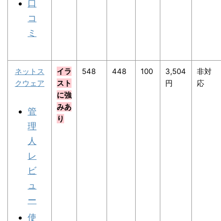
口
コ
ミ
ネットス
イラ
548
448
100
3,504
非対
クウェア
スト
円
応
に強
みあ
管
り
理
人
レ
ビ
ュ
ー
使