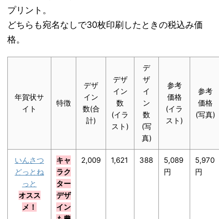
プリント。
どちらも宛名なしで30枚印刷したときの税込み価
格。
デ
デザ
ザ
デザ
参考
イン
イ
参考
年賀状サ
イン
価格
特徴
数
ン
価格
イト
数(合
(イラ
(イラ
数
(写真)
計)
スト)
スト)
(写
真)
いんさつ
キャ
2,009
1,621
388
5,089
5,970
どっとね
ラク
円
円
っと
ター
オスス
デザ
メ！
イン
も豊