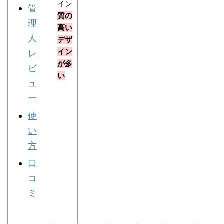
イン
管
質の
理
高い
人
デザ
イン
レ
が多
ビ
い
ュ
ー
使
い
方
口
コ
ミ