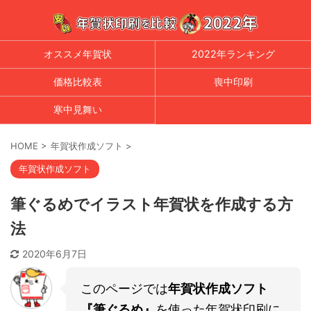
オススメ年賀状
2022年ランキング
価格比較表
喪中印刷
寒中見舞い
HOME
>
年賀状作成ソフト
>
年賀状作成ソフト
筆ぐるめでイラスト年賀状を作成する方
法
2020年6月7日
このページでは
年賀状作成ソフト
『筆ぐるめ』
を使った年賀状印刷に